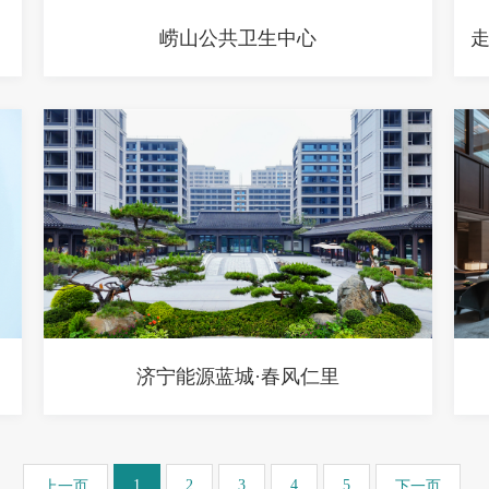
崂山公共卫生中心
济宁能源蓝城·春风仁里
1
2
3
4
5
上一页
下一页