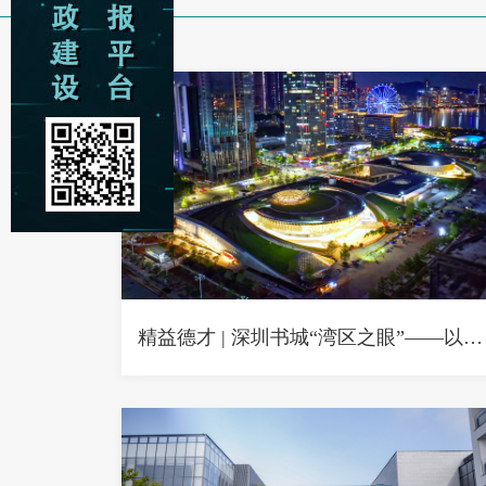
精益德才 | 深圳书城“湾区之眼”——以空间为书页，以匠心著华章