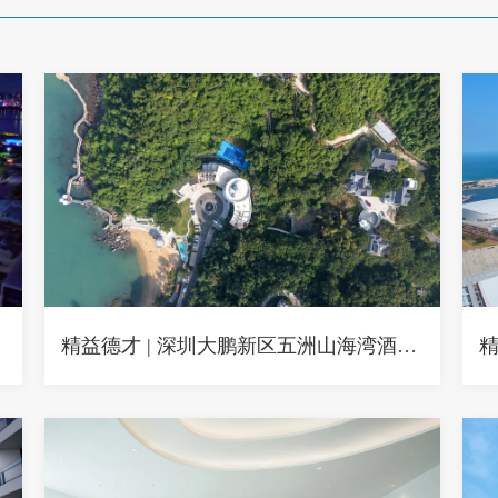
精益德才 | 深圳大鹏新区五洲山海湾酒店——湾居新章，山海共鸣