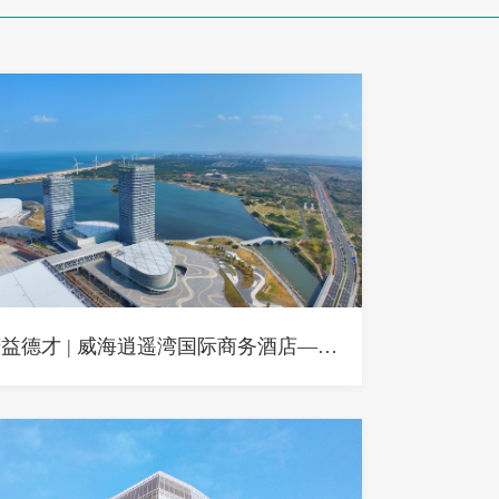
精益德才 | 威海逍遥湾国际商务酒店——双子辉映，匠心雕琢